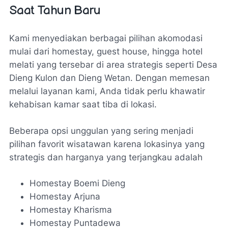
Saat Tahun Baru
Kami menyediakan berbagai pilihan akomodasi
mulai dari homestay, guest house, hingga hotel
melati yang tersebar di area strategis seperti Desa
Dieng Kulon dan Dieng Wetan. Dengan memesan
melalui layanan kami, Anda tidak perlu khawatir
kehabisan kamar saat tiba di lokasi.
Beberapa opsi unggulan yang sering menjadi
pilihan favorit wisatawan karena lokasinya yang
strategis dan harganya yang terjangkau adalah
Homestay Boemi Dieng
Homestay Arjuna
Homestay Kharisma
Homestay Puntadewa