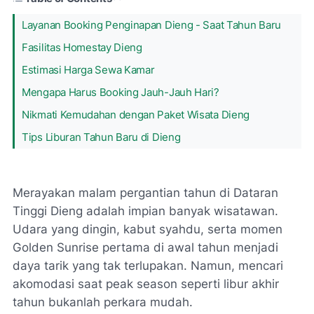
Layanan Booking Penginapan Dieng - Saat Tahun Baru
Fasilitas Homestay Dieng
Estimasi Harga Sewa Kamar
Mengapa Harus Booking Jauh-Jauh Hari?
Nikmati Kemudahan dengan Paket Wisata Dieng
Tips Liburan Tahun Baru di Dieng
Merayakan malam pergantian tahun di Dataran
Tinggi Dieng adalah impian banyak wisatawan.
Udara yang dingin, kabut syahdu, serta momen
Golden Sunrise pertama di awal tahun menjadi
daya tarik yang tak terlupakan. Namun, mencari
akomodasi saat peak season seperti libur akhir
tahun bukanlah perkara mudah.