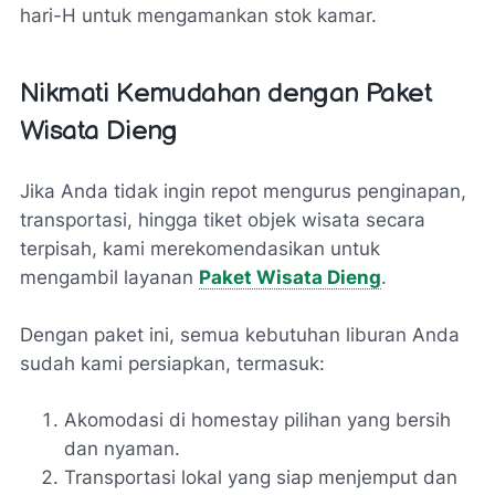
hari-H untuk mengamankan stok kamar.
Nikmati Kemudahan dengan Paket
Wisata Dieng
Jika Anda tidak ingin repot mengurus penginapan,
transportasi, hingga tiket objek wisata secara
terpisah, kami merekomendasikan untuk
mengambil layanan
Paket Wisata Dieng
.
Dengan paket ini, semua kebutuhan liburan Anda
sudah kami persiapkan, termasuk:
Akomodasi di homestay pilihan yang bersih
dan nyaman.
Transportasi lokal yang siap menjemput dan