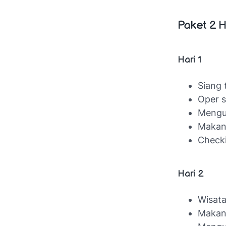
Paket 2 H
Hari 1
Siang 
Oper s
Mengun
Makan
Check
Hari 2
Wisata
Makan