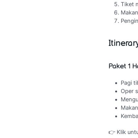
Tiket 
Makan
Pengi
Itinera
Paket 1 H
Pagi t
Oper s
Mengun
Makan 
Kemba
👉 Klik unt