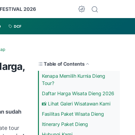
 FESTIVAL 2026
D
DCF
kap
Harga,
Table of Contents
Kenapa Memilih Kurnia Dieng
Tour?
Daftar Harga Wisata Dieng 2026
📸 Lihat Galeri Wisatawan Kami
an sudah
Fasilitas Paket Wisata Dieng
Itinerary Paket Dieng
ate tour
Hubungi Kami