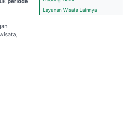
tuk
periode
Layanan Wisata Lainnya
gan
wisata,