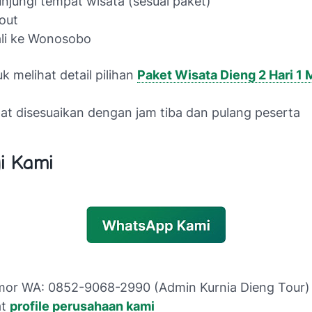
jungi tempat wisata (sesuai paket)
out
li ke Wonosobo
uk melihat detail pilihan
Paket Wisata Dieng 2 Hari 1
at disesuaikan dengan jam tiba dan pulang peserta
i Kami
mor WA: 0852-9068-2990 (Admin Kurnia Dieng Tour)
at
profile perusahaan kami