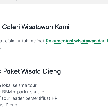
t Galeri Wisatawan Kami
hat disini untuk melihat
Dokumentasi wisatawan dari 
.
as Paket Wisata Dieng
e lokal selama tour
+ BBM + parkir shuttle
/ tour leader bersertifikat HPI
usi Dieng