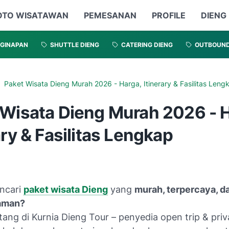
OTO WISATAWAN
PEMESANAN
PROFILE
DIENG
GINAPAN
SHUTTLE DIENG
CATERING DIENG
OUTBOUN
Paket Wisata Dieng Murah 2026 - Harga, Itinerary & Fasilitas Leng
 Wisata Dieng Murah 2026 - 
ary & Fasilitas Lengkap
ncari
paket wisata Dieng
yang
murah, terpercaya, d
aman?
ang di Kurnia Dieng Tour – penyedia open trip & priv