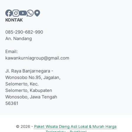
KONTAK
085-290-682-990
An. Nandang
Email:
kawankurniagroup@gmail.com
Jl. Raya Banjarnegara -
Wonosobo No.95, Jagalan,
Selomerto, Kec.
Selomerto, Kabupaten
Wonosobo, Jawa Tengah
56361
© 2026 -
Paket Wisata Dieng Asli Lokal & Murah Harga