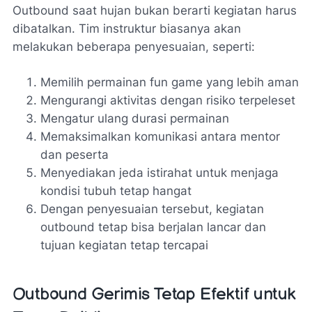
Outbound saat hujan bukan berarti kegiatan harus
dibatalkan. Tim instruktur biasanya akan
melakukan beberapa penyesuaian, seperti:
Memilih permainan fun game yang lebih aman
Mengurangi aktivitas dengan risiko terpeleset
Mengatur ulang durasi permainan
Memaksimalkan komunikasi antara mentor
dan peserta
Menyediakan jeda istirahat untuk menjaga
kondisi tubuh tetap hangat
Dengan penyesuaian tersebut, kegiatan
outbound tetap bisa berjalan lancar dan
tujuan kegiatan tetap tercapai
Outbound Gerimis Tetap Efektif untuk