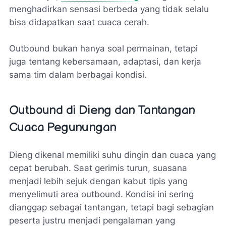
menghadirkan sensasi berbeda yang tidak selalu
bisa didapatkan saat cuaca cerah.
Outbound bukan hanya soal permainan, tetapi
juga tentang kebersamaan, adaptasi, dan kerja
sama tim dalam berbagai kondisi.
Outbound di Dieng dan Tantangan
Cuaca Pegunungan
Dieng dikenal memiliki suhu dingin dan cuaca yang
cepat berubah. Saat gerimis turun, suasana
menjadi lebih sejuk dengan kabut tipis yang
menyelimuti area outbound. Kondisi ini sering
dianggap sebagai tantangan, tetapi bagi sebagian
peserta justru menjadi pengalaman yang