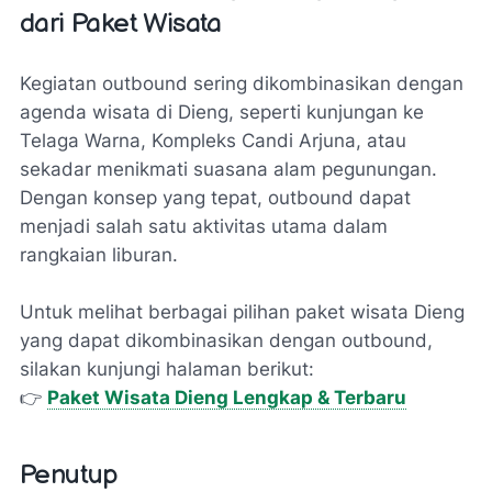
dari Paket Wisata
Kegiatan outbound sering dikombinasikan dengan
agenda wisata di Dieng, seperti kunjungan ke
Telaga Warna, Kompleks Candi Arjuna, atau
sekadar menikmati suasana alam pegunungan.
Dengan konsep yang tepat, outbound dapat
menjadi salah satu aktivitas utama dalam
rangkaian liburan.
Untuk melihat berbagai pilihan paket wisata Dieng
yang dapat dikombinasikan dengan outbound,
silakan kunjungi halaman berikut:
👉
Paket Wisata Dieng Lengkap & Terbaru
Penutup