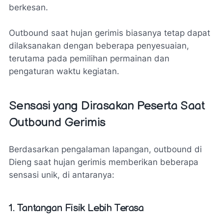
berkesan.
Outbound saat hujan gerimis biasanya tetap dapat
dilaksanakan dengan beberapa penyesuaian,
terutama pada pemilihan permainan dan
pengaturan waktu kegiatan.
Sensasi yang Dirasakan Peserta Saat
Outbound Gerimis
Berdasarkan pengalaman lapangan, outbound di
Dieng saat hujan gerimis memberikan beberapa
sensasi unik, di antaranya:
1. Tantangan Fisik Lebih Terasa