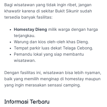
Bagi wisatawan yang tidak ingin ribet, jangan
khawatir karena di sekitar Bukit Sikunir sudah
tersedia banyak fasilitas:
Homestay Dieng
milik warga dengan harga
terjangkau.
Warung dan kios oleh-oleh khas Dieng.
Tempat parkir luas dekat Telaga Cebong.
Pemandu lokal yang siap membantu
wisatawan.
Dengan fasilitas ini, wisatawan bisa lebih nyaman,
baik yang memilih menginap di homestay maupun
yang ingin merasakan sensasi camping.
Informasi Terbaru