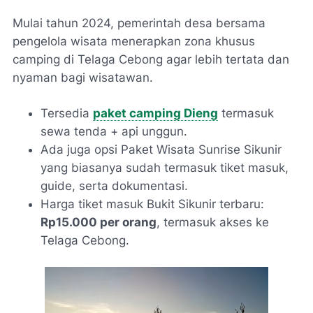
Mulai tahun 2024, pemerintah desa bersama
pengelola wisata menerapkan zona khusus
camping di Telaga Cebong agar lebih tertata dan
nyaman bagi wisatawan.
Tersedia
paket camping Dieng
termasuk
sewa tenda + api unggun.
Ada juga opsi Paket Wisata Sunrise Sikunir
yang biasanya sudah termasuk tiket masuk,
guide, serta dokumentasi.
Harga tiket masuk Bukit Sikunir terbaru:
Rp15.000 per orang
, termasuk akses ke
Telaga Cebong.