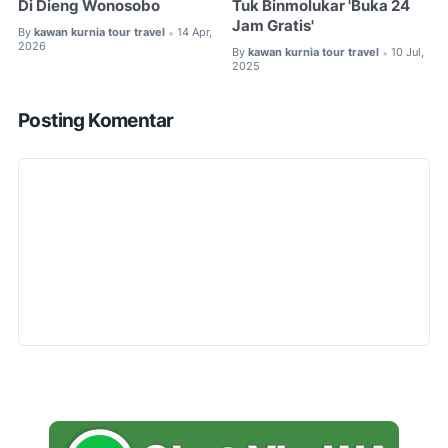
Di Dieng Wonosobo
Tuk Binmolukar 'Buka 24
Jam Gratis'
By
kawan kurnia tour travel
14 Apr,
•
2026
By
kawan kurnia tour travel
10 Jul,
•
2025
Posting Komentar