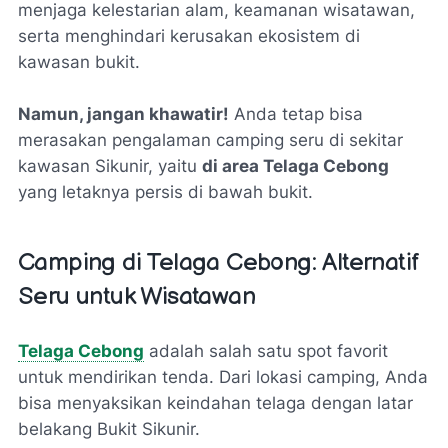
menjaga kelestarian alam, keamanan wisatawan,
serta menghindari kerusakan ekosistem di
kawasan bukit.
Namun, jangan khawatir!
Anda tetap bisa
merasakan pengalaman camping seru di sekitar
kawasan Sikunir, yaitu
di area Telaga Cebong
yang letaknya persis di bawah bukit.
Camping di Telaga Cebong: Alternatif
Seru untuk Wisatawan
Telaga Cebong
adalah salah satu spot favorit
untuk mendirikan tenda. Dari lokasi camping, Anda
bisa menyaksikan keindahan telaga dengan latar
belakang Bukit Sikunir.