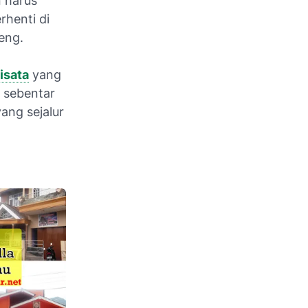
 harus
rhenti di
eng.
isata
yang
a sebentar
ang sejalur