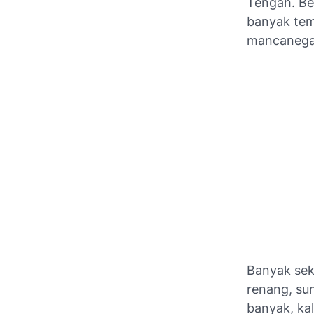
Tengah. Be
banyak tem
mancanega
Banyak seka
renang, su
banyak, ka