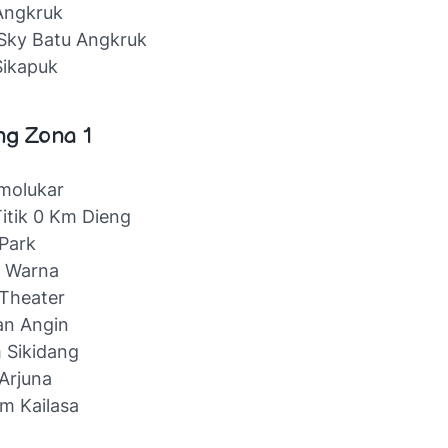
Angkruk
Sky Batu Angkruk
Sikapuk
ng Zona 1
molukar
itik 0 Km Dieng
Park
a Warna
Theater
an Angin
 Sikidang
Arjuna
m Kailasa