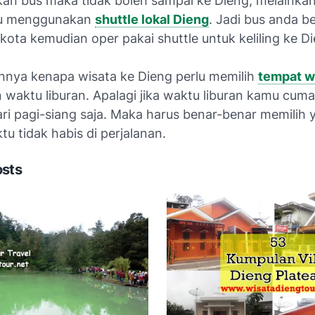
n bus maka tidak boleh sampai ke Dieng, melainkan
lu menggunakan
shuttle lokal Dieng
. Jadi bus anda be
ota kemudian oper pakai shuttle untuk keliling ke Di
sannya kenapa wisata ke Dieng perlu memilih
tempat w
 waktu liburan. Apalagi jika waktu liburan kamu cum
ri pagi-siang saja. Maka harus benar-benar memilih y
u tidak habis di perjalanan.
osts