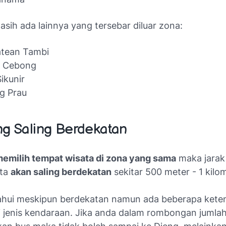
masih ada lainnya yang tersebar diluar zona:
atean Tambi
a Cebong
Sikunir
g Prau
ng Saling Berdekatan
emilih tempat wisata di zona yang sama
maka jarak 
ata
akan saling berdekatan
sekitar 500 meter - 1 kilom
tahui meskipun berdekatan namun ada beberapa kete
i jenis kendaraan. Jika anda dalam rombongan jumla