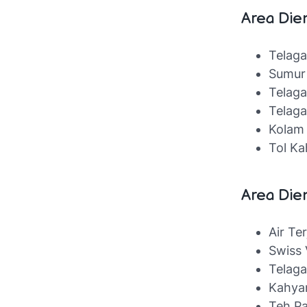
Area Die
Telag
Sumur
Telaga
Telaga
Kolam
Tol K
Area Die
Air Te
Swiss 
Telaga
Kahya
Teh P