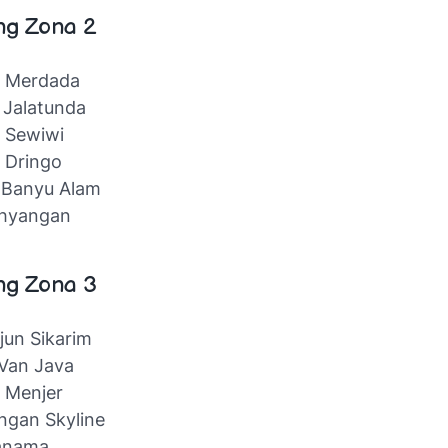
ng Zona 2
a Merdada
 Jalatunda
 Sewiwi
 Dringo
 Banyu Alam
ahyangan
ng Zona 3
rjun Sikarim
Van Java
 Menjer
ngan Skyline
anama