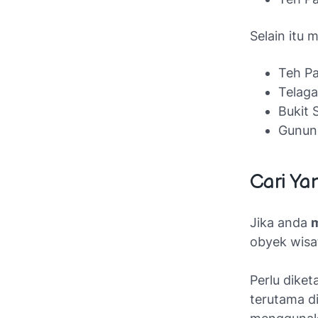
Selain itu 
Teh P
Telag
Bukit 
Gunun
Cari Ya
Jika anda
m
obyek wis
Perlu dike
terutama d