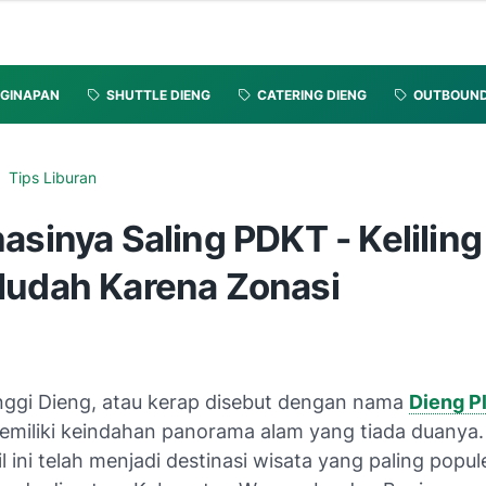
GINAPAN
SHUTTLE DIENG
CATERING DIENG
OUTBOUN
Tips Liburan
asinya Saling PDKT - Kelilin
Mudah Karena Zonasi
nggi Dieng, atau kerap disebut dengan nama
Dieng P
iliki keindahan panorama alam yang tiada duanya.
l ini telah menjadi destinasi wisata yang paling popul