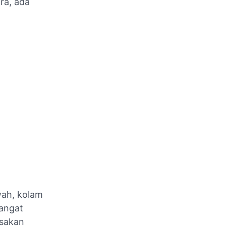
ra, ada
awah, kolam
sangat
asakan