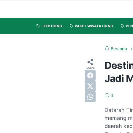
JEEP DIENG
PAKET WISATA DIENG
PEN
Beranda
Destin
Jadi 
0
Dataran Ti
memang mem
daerah keci