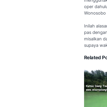
menggunaka
oper dahu
Wonosobo k
Inilah ala
pas dengan
misalkan da
supaya wakt
Related P