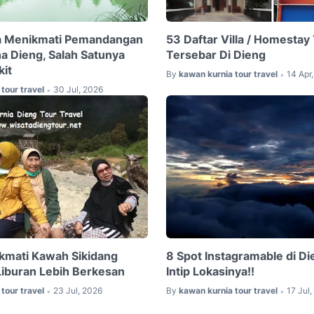
a Menikmati Pemandangan
53 Daftar Villa / Homestay
a Dieng, Salah Satunya
Tersebar Di Dieng
kit
By
kawan kurnia tour travel
14 Apr
•
tour travel
30 Jul, 2026
•
kmati Kawah Sikidang
8 Spot Instagramable di Di
Liburan Lebih Berkesan
Intip Lokasinya!!
tour travel
23 Jul, 2026
By
kawan kurnia tour travel
17 Jul
•
•