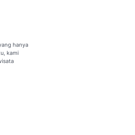
 yang hanya
tu, kami
wisata