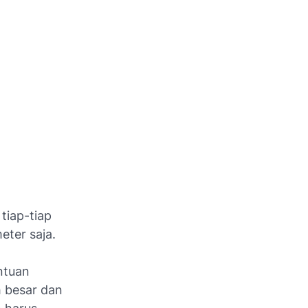
tiap-tiap
eter saja.
ntuan
h besar dan