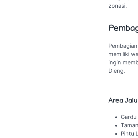
zonasi.
Pembag
Pembagian 
memiliki wa
ingin memb
Dieng.
Area Jal
Gardu
Taman
Pintu 