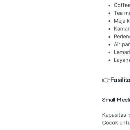
Coffe
Tea m
Meja k
Kamar 
Perle
Air pa
Lemari
Layan
👉
Fasili
Small Meet
Kapasitas 
Cocok untuk