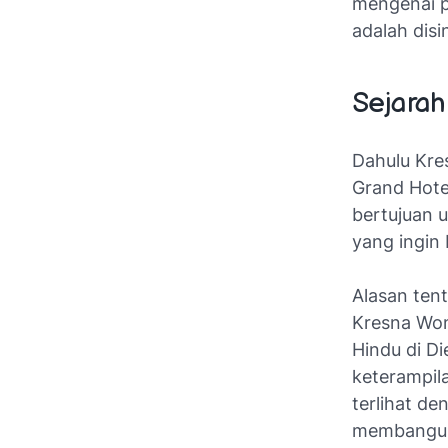
mengenai p
adalah disin
Sejarah
Dahulu Kre
Grand Hotel
bertujuan 
yang ingin
Alasan tent
Kresna Won
Hindu di D
keterampila
terlihat de
membangun 