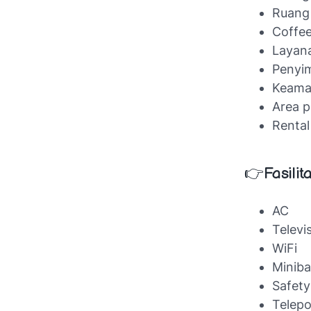
Ruang
Coffe
Layana
Penyi
Keama
Area p
Rental
👉
Fasili
AC
Televi
WiFi
Miniba
Safety
Telep