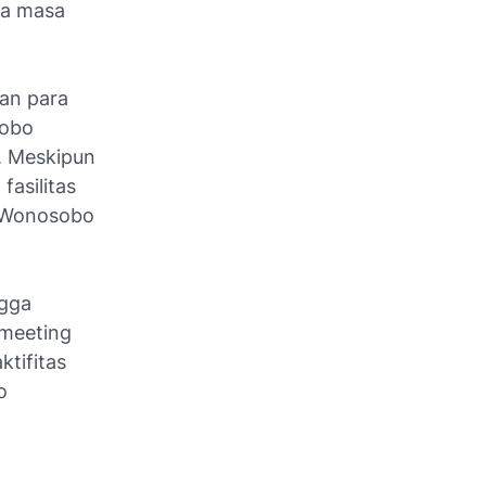
da masa
lan para
sobo
. Meskipun
asilitas
a Wonosobo
ngga
 meeting
tifitas
o