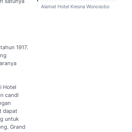
h satunya
Alamat Hotel Kresna Wonosobo
tahun 1917.
ang
garanya
i Hotel
n candi
engan
t dapat
ng untuk
eng. Grand