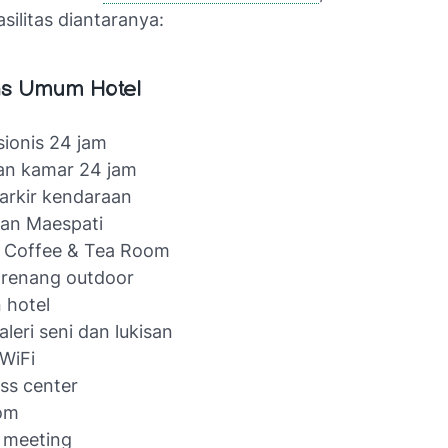
silitas diantaranya:
tas Umum Hotel
ionis 24 jam
an kamar 24 jam
arkir kendaraan
ran Maespati
a Coffee & Tea Room
 renang outdoor
 hotel
aleri seni dan lukisan
WiFi
ss center
oom
 meeting