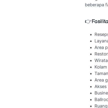
beberapa fa
👉Fasili
Reseps
Layan
Area p
Resto
Wirat
Kolam
Taman
Area g
Akses 
Busine
Ballr
Ruang