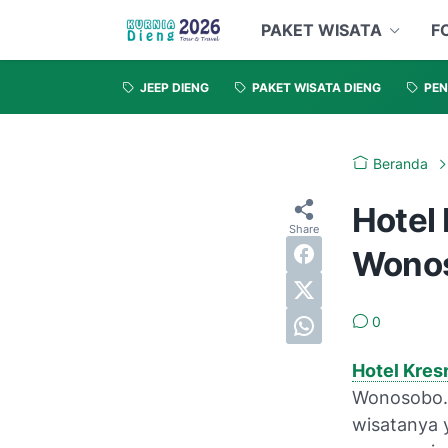
PAKET WISATA
F
JEEP DIENG
PAKET WISATA DIENG
PEN
Beranda
Hotel 
Wono
0
Hotel Kre
Wonosobo.
wisatanya 