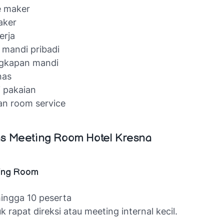
e maker
aker
erja
mandi pribadi
ngkapan mandi
nas
 pakaian
an room service
tas Meeting Room Hotel Kresna
ing Room
hingga 10 peserta
 rapat direksi atau meeting internal kecil.