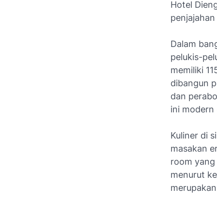
Hotel Dien
penjajahan
Dalam bang
pelukis-pe
memiliki 1
dibangun p
dan perabo
ini modern
Kuliner di 
masakan ero
room yang 
menurut ke
merupakan 