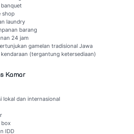
 banquet
e shop
n laundry
mpanan barang
nan 24 jam
ertunjukan gamelan tradisional Jawa
 kendaraan (tergantung ketersediaan)
tas Kamar
si lokal dan internasional
r
 box
on IDD