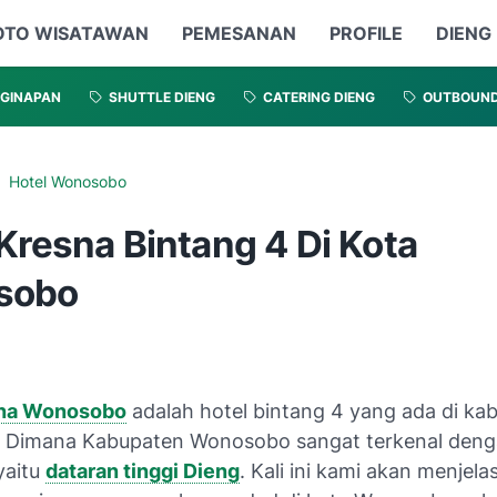
OTO WISATAWAN
PEMESANAN
PROFILE
DIENG
GINAPAN
SHUTTLE DIENG
CATERING DIENG
OUTBOUN
Hotel Wonosobo
Kresna Bintang 4 Di Kota
sobo
sna Wonosobo
adalah hotel bintang 4 yang ada di ka
 Dimana Kabupaten Wonosobo sangat terkenal deng
yaitu
dataran tinggi Dieng
. Kali ini kami akan menjela