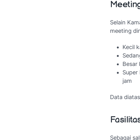
Meetin
Selain Kama
meeting di
Kecil 
Sedang
Besar 
Super 
jam
Data diata
Fasilit
Sebagai sal