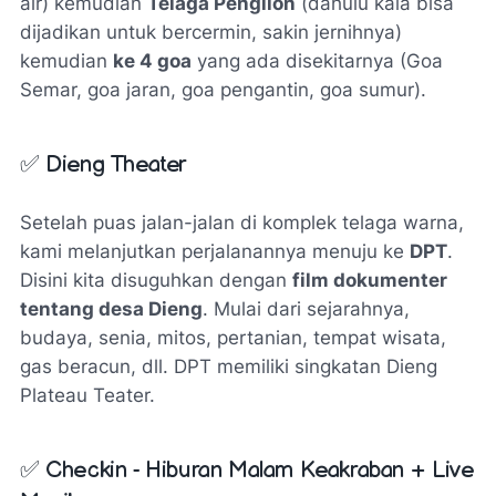
air) kemudian
Telaga Pengilon
(dahulu kala bisa
dijadikan untuk bercermin, sakin jernihnya)
kemudian
ke 4 goa
yang ada disekitarnya (Goa
Semar, goa jaran, goa pengantin, goa sumur).
✅
Dieng Theater
Setelah puas jalan-jalan di komplek telaga warna,
kami melanjutkan perjalanannya menuju ke
DPT
.
Disini kita disuguhkan dengan
film dokumenter
tentang desa Dieng
. Mulai dari sejarahnya,
budaya, senia, mitos, pertanian, tempat wisata,
gas beracun, dll. DPT memiliki singkatan Dieng
Plateau Teater.
✅
Checkin - Hiburan Malam Keakraban + Live