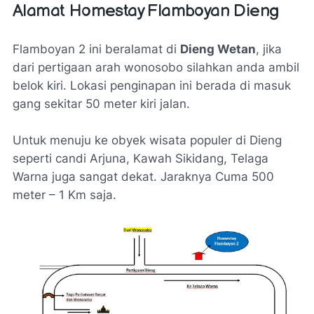
Alamat Homestay Flamboyan Dieng
Flamboyan 2 ini beralamat di
Dieng Wetan
, jika
dari pertigaan arah wonosobo silahkan anda ambil
belok kiri. Lokasi penginapan ini berada di masuk
gang sekitar 50 meter kiri jalan.
Untuk menuju ke obyek wisata populer di Dieng
seperti candi Arjuna, Kawah Sikidang, Telaga
Warna juga sangat dekat. Jaraknya Cuma 500
meter – 1 Km saja.