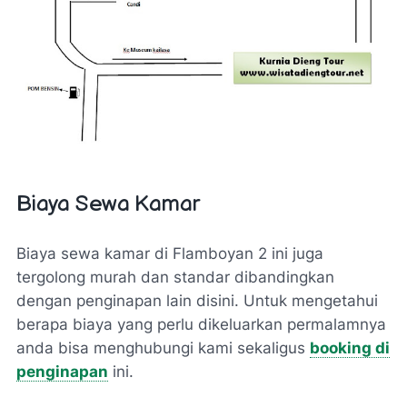
Biaya Sewa Kamar
Biaya sewa kamar di Flamboyan 2 ini juga
tergolong murah dan standar dibandingkan
dengan penginapan lain disini. Untuk mengetahui
berapa biaya yang perlu dikeluarkan permalamnya
anda bisa menghubungi kami sekaligus
booking di
penginapan
ini.