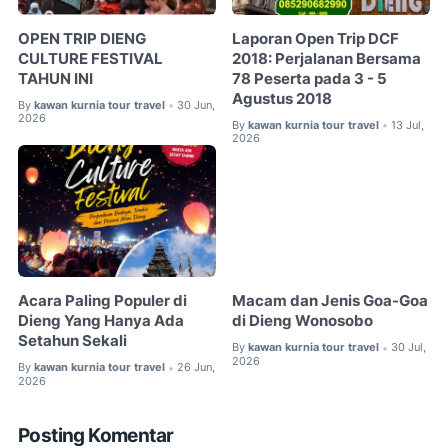
OPEN TRIP DIENG
Laporan Open Trip DCF
CULTURE FESTIVAL
2018: Perjalanan Bersama
TAHUN INI
78 Peserta pada 3 - 5
Agustus 2018
By
kawan kurnia tour travel
30 Jun,
•
2026
By
kawan kurnia tour travel
13 Jul,
•
2026
Acara Paling Populer di
Macam dan Jenis Goa-Goa
Dieng Yang Hanya Ada
di Dieng Wonosobo
Setahun Sekali
By
kawan kurnia tour travel
30 Jul,
•
2026
By
kawan kurnia tour travel
26 Jun,
•
2026
Posting Komentar