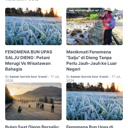
FENOMENA BUN UPAS
Menikmati Fenomena
SALJU DIENG : Petani
“Salju” di Dieng Tanpa
Merugi Vs Wisatawan
Perlu Jauh-Jauh ke Luar
Bahagia
Negeri
By
kawan kurnia tour travel
17 Jul,
By
kawan kurnia tour travel
17 Jul,
•
•
2026
2026
Bulan Saat Dieng Bersalju:
Fenomena Bun Upas di