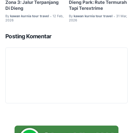
Zona 3: Jalur Terpanjang
Dieng Park: Rute Termurah
Di Dieng
Tapi Terextrime
By
kawan kurnia tour travel
12 Feb,
By
kawan kurnia tour travel
31 Mar,
•
•
2026
2026
Posting Komentar