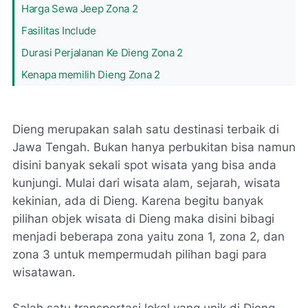
Harga Sewa Jeep Zona 2
Fasilitas Include
Durasi Perjalanan Ke Dieng Zona 2
Kenapa memilih Dieng Zona 2
Dieng merupakan salah satu destinasi terbaik di
Jawa Tengah. Bukan hanya perbukitan bisa namun
disini banyak sekali spot wisata yang bisa anda
kunjungi. Mulai dari wisata alam, sejarah, wisata
kekinian, ada di Dieng. Karena begitu banyak
pilihan objek wisata di Dieng maka disini bibagi
menjadi beberapa zona yaitu zona 1, zona 2, dan
zona 3 untuk mempermudah pilihan bagi para
wisatawan.
Salah satu transportasi lokal yang unik di Dieng