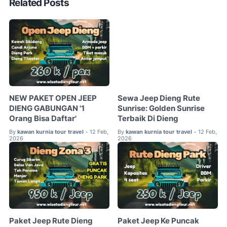
Related Posts
NEW PAKET OPEN JEEP
Sewa Jeep Dieng Rute
DIENG GABUNGAN '1
Sunrise: Golden Sunrise
Orang Bisa Daftar'
Terbaik Di Dieng
By
kawan kurnia tour travel
12 Feb,
By
kawan kurnia tour travel
12 Feb,
•
•
2026
2026
Paket Jeep Rute Dieng
Paket Jeep Ke Puncak