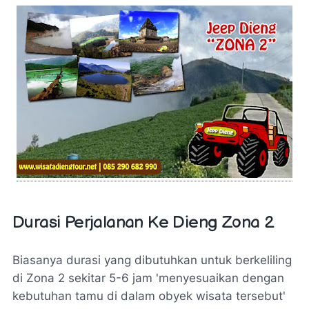
Durasi Perjalanan Ke Dieng Zona 2
Biasanya durasi yang dibutuhkan untuk berkeliling
di Zona 2 sekitar 5-6 jam 'menyesuaikan dengan
kebutuhan tamu di dalam obyek wisata tersebut'