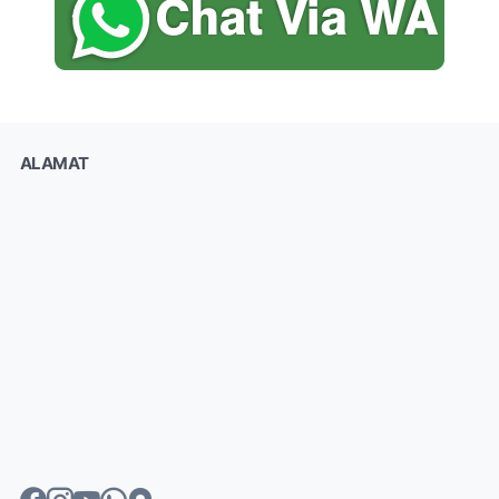
ALAMAT